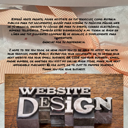
Esperó verte pronto, poder asistirte en tus servicios, como Notaria 
publica para tus documentos, quizás para diseñar tu próxima página web 
de tú negocio, hacerte tu código QR para tu evento, correo electrónico, 
número telefónico. También estás bienvenido(a) a mi tienda de Avon en 
línea haz tus siguientes compras 🛍 de regalos, o simplemente para 
consentirte. 
Gracias por su preferencia.
I hope to see you soon, or hear from you to be able to assist you with 
your services, maybe Public Notary for your documents, or to design your 
next website for your small business, QR CODE for your business , email, 
phone number, or whether you visit my online Avon store, make your next 
affordable purchases 🛍 for gifts, or to just to pamper yourself. 
Thank you for your business.